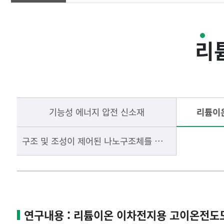
연구소개
리
연구분야
연구활동
기능성 에너지 압전 신소재
리튬이
게시판
구조 및 조성이 제어된 나노구조체를 활용한 고효율 광화학적/전기화학적 수소생성반응 촉매 개발
연구내용 : 리튬이온 이차전지용 고이온전도