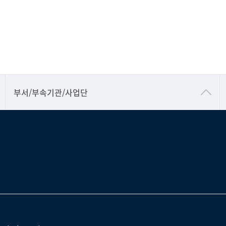
공동기기센터
부서/부속기관/사업단
공학교육혁신센터
과학영재교육원
교무처교직팀
국어문화원
국제교류처
기초과학연구소
물리BK 미래혁신응집물질물리인재교육연구단