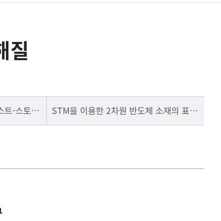
해질
분광법을 이용한 에너지 하베스트-스토리지 소재 특성 분석
STM을 이용한 2차원 반도체 소재의 표면 특성
구