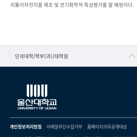
리튬이차전지를 제조 및 전기화학적 특성평가를 할 예정이다.
■인문대학
단과대학/학부(과)/대학원
▷국어국문학부
▷영어영문학과
▷일본어·일본학과
▷중국어·중국학과
▷프랑스어·프랑스학과
▷스페인·중남미학과
개인정보처리방침
이메일무단수집거부
홈페이지의무공개대상
▷역사·문화학과